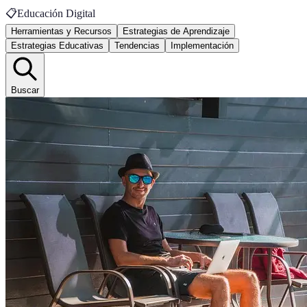
📋
Educación Digital
Herramientas y Recursos
Estrategias de Aprendizaje
Estrategias Educativas
Tendencias
Implementación
Buscar