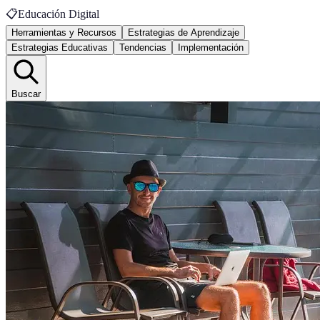
📋
Educación Digital
Herramientas y Recursos
Estrategias de Aprendizaje
Estrategias Educativas
Tendencias
Implementación
Buscar