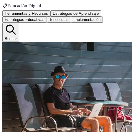
📋
Educación Digital
Herramientas y Recursos
Estrategias de Aprendizaje
Estrategias Educativas
Tendencias
Implementación
Buscar