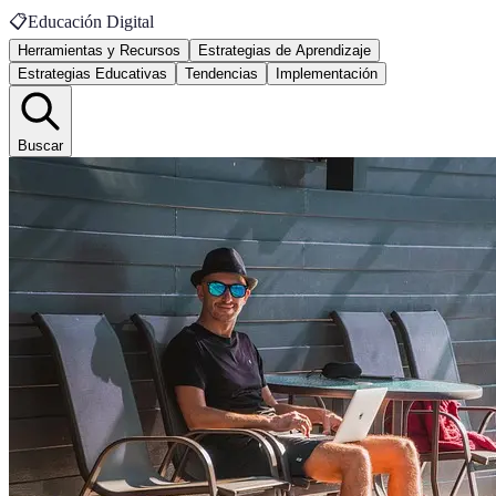
📋
Educación Digital
Herramientas y Recursos
Estrategias de Aprendizaje
Estrategias Educativas
Tendencias
Implementación
Buscar