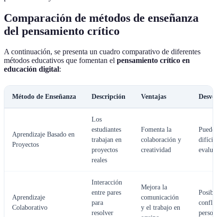
Comparación de métodos de enseñanza
del pensamiento crítico
A continuación, se presenta un cuadro comparativo de diferentes
métodos educativos que fomentan el
pensamiento crítico en
educación digital
:
Método de Enseñanza
Descripción
Ventajas
Desve
Los
estudiantes
Fomenta la
Puede 
Aprendizaje Basado en
trabajan en
colaboración y
difícil
Proyectos
proyectos
creatividad
evalua
reales
Interacción
Mejora la
entre pares
Posibl
Aprendizaje
comunicación
para
confli
Colaborativo
y el trabajo en
resolver
person