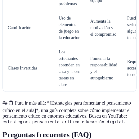
equipo
problemas
Uso de
Puede 
Aumenta la
elementos
seried
Gamificación
motivación y
de juego en
alguno
el compromiso
la educación
temas
Los
estudiantes
Fomenta la
Requie
aprenden en
responsabilidad
Clases Invertidas
acceso
casa y hacen
y el
tecnol
tareas en
autogobierno
clase
## 📺 Para ir más allá: *[Estrategias para fomentar el pensamiento
crítico en el aula]*, una guía completa sobre cómo implementar el
pensamiento crítico en entornos educativos. Busca en YouTube:
.
estrategias pensamiento crítico educación digital
Preguntas frecuentes (FAQ)