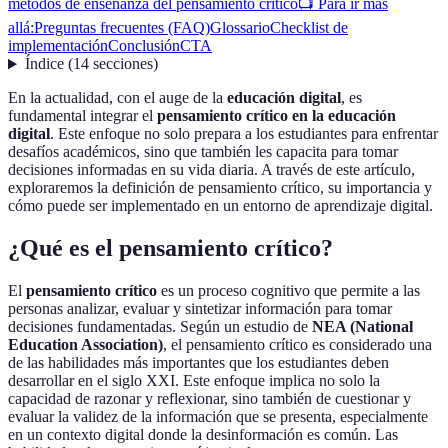
métodos de enseñanza del pensamiento crítico
📺 Para ir más
allá:
Preguntas frecuentes (FAQ)
Glossario
Checklist de
implementación
Conclusión
CTA
Índice
(
14
secciones
)
En la actualidad, con el auge de la
educación digital
, es
fundamental integrar el
pensamiento crítico en la educación
digital
. Este enfoque no solo prepara a los estudiantes para enfrentar
desafíos académicos, sino que también les capacita para tomar
decisiones informadas en su vida diaria. A través de este artículo,
exploraremos la definición de pensamiento crítico, su importancia y
cómo puede ser implementado en un entorno de aprendizaje digital.
¿Qué es el pensamiento crítico?
El
pensamiento crítico
es un proceso cognitivo que permite a las
personas analizar, evaluar y sintetizar información para tomar
decisiones fundamentadas. Según un estudio de
NEA (National
Education Association)
, el pensamiento crítico es considerado una
de las habilidades más importantes que los estudiantes deben
desarrollar en el siglo XXI. Este enfoque implica no solo la
capacidad de razonar y reflexionar, sino también de cuestionar y
evaluar la validez de la información que se presenta, especialmente
en un contexto digital donde la desinformación es común. Las