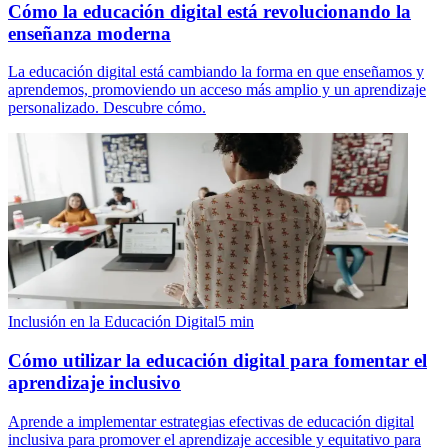
Cómo la educación digital está revolucionando la
enseñanza moderna
La educación digital está cambiando la forma en que enseñamos y
aprendemos, promoviendo un acceso más amplio y un aprendizaje
personalizado. Descubre cómo.
Inclusión en la Educación Digital
5
min
Cómo utilizar la educación digital para fomentar el
aprendizaje inclusivo
Aprende a implementar estrategias efectivas de educación digital
inclusiva para promover el aprendizaje accesible y equitativo para