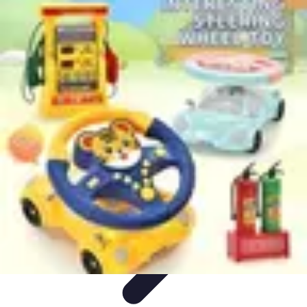
Educación Digital
Metodologías
Herramientas Digitales
Inclusión en la
educación
Aprendizaje Colaborativo
Implementación de Tecnología
Educación Digital