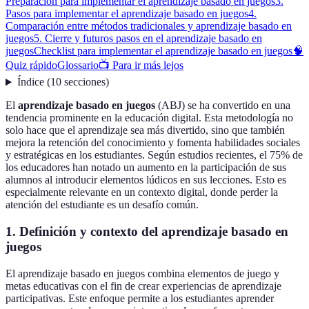
Preparación para implementar el aprendizaje basado en juegos
3.
Pasos para implementar el aprendizaje basado en juegos
4.
Comparación entre métodos tradicionales y aprendizaje basado en
juegos
5. Cierre y futuros pasos en el aprendizaje basado en
juegos
Checklist para implementar el aprendizaje basado en juegos
🧠
Quiz rápido
Glossario
📺 Para ir más lejos
Índice
(
10
secciones
)
El
aprendizaje basado en juegos
(ABJ) se ha convertido en una
tendencia prominente en la educación digital. Esta metodología no
solo hace que el aprendizaje sea más divertido, sino que también
mejora la retención del conocimiento y fomenta habilidades sociales
y estratégicas en los estudiantes. Según estudios recientes, el 75% de
los educadores han notado un aumento en la participación de sus
alumnos al introducir elementos lúdicos en sus lecciones. Esto es
especialmente relevante en un contexto digital, donde perder la
atención del estudiante es un desafío común.
1. Definición y contexto del aprendizaje basado en
juegos
El aprendizaje basado en juegos combina elementos de juego y
metas educativas con el fin de crear experiencias de aprendizaje
participativas. Este enfoque permite a los estudiantes aprender