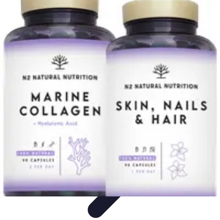
Educación Digital
Metodologías
Herramientas Digitales
Inclusión en la
educación
Aprendizaje Colaborativo
Implementación de Tecnología
Educación Digital