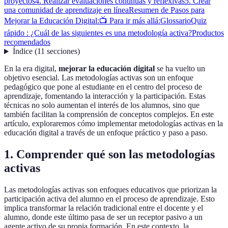
proyectos
4. Realizar evaluaciones continuas y reflexivas
5. Crear
una comunidad de aprendizaje en línea
Resumen de Pasos para
Mejorar la Educación Digital:
📺 Para ir más allá:
Glossario
Quiz
rápido : ¿Cuál de las siguientes es una metodología activa?
Productos
recomendados
Índice
(
11
secciones
)
En la era digital,
mejorar la educación digital
se ha vuelto un
objetivo esencial. Las metodologías activas son un enfoque
pedagógico que pone al estudiante en el centro del proceso de
aprendizaje, fomentando la interacción y la participación. Estas
técnicas no solo aumentan el interés de los alumnos, sino que
también facilitan la comprensión de conceptos complejos. En este
artículo, exploraremos cómo implementar metodologías activas en la
educación digital a través de un enfoque práctico y paso a paso.
1. Comprender qué son las metodologías
activas
Las metodologías activas son enfoques educativos que priorizan la
participación activa del alumno en el proceso de aprendizaje. Esto
implica transformar la relación tradicional entre el docente y el
alumno, donde este último pasa de ser un receptor pasivo a un
agente activo de su propia formación. En este contexto, la