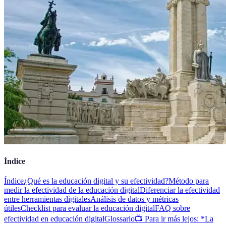
Índice
Índice
¿Qué es la educación digital y su efectividad?
Método para
medir la efectividad de la educación digital
Diferenciar la efectividad
entre herramientas digitales
Análisis de datos y métricas
útiles
Checklist para evaluar la educación digital
FAQ sobre
efectividad en educación digital
Glossario
📺 Para ir más lejos: *La