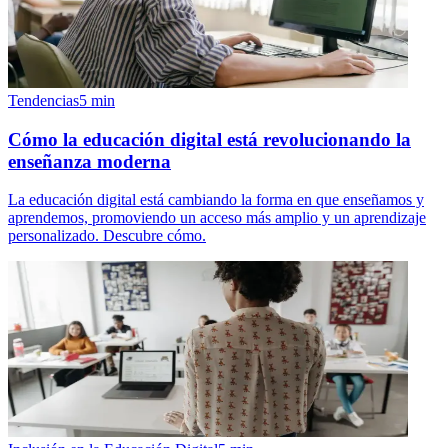
Tendencias
5
min
Cómo la educación digital está revolucionando la
enseñanza moderna
La educación digital está cambiando la forma en que enseñamos y
aprendemos, promoviendo un acceso más amplio y un aprendizaje
personalizado. Descubre cómo.