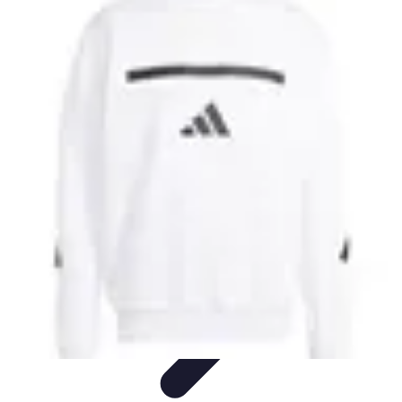
Educación Digital
Metodologías
Herramientas Digitales
Inclusión en la
educación
Aprendizaje Colaborativo
Implementación de Tecnología
Educación Digital