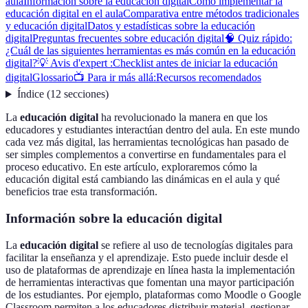
aula
Información sobre la educación digital
Cómo implementar la
educación digital en el aula
Comparativa entre métodos tradicionales
y educación digital
Datos y estadísticas sobre la educación
digital
Preguntas frecuentes sobre educación digital
🧠 Quiz rápido:
¿Cuál de las siguientes herramientas es más común en la educación
digital?
💡 Avis d'expert :
Checklist antes de iniciar la educación
digital
Glossario
📺 Para ir más allá:
Recursos recomendados
Índice
(
12
secciones
)
La
educación digital
ha revolucionado la manera en que los
educadores y estudiantes interactúan dentro del aula. En este mundo
cada vez más digital, las herramientas tecnológicas han pasado de
ser simples complementos a convertirse en fundamentales para el
proceso educativo. En este artículo, exploraremos cómo la
educación digital está cambiando las dinámicas en el aula y qué
beneficios trae esta transformación.
Información sobre la educación digital
La
educación digital
se refiere al uso de tecnologías digitales para
facilitar la enseñanza y el aprendizaje. Esto puede incluir desde el
uso de plataformas de aprendizaje en línea hasta la implementación
de herramientas interactivas que fomentan una mayor participación
de los estudiantes. Por ejemplo, plataformas como Moodle o Google
Classroom permiten a los educadores distribuir material, gestionar