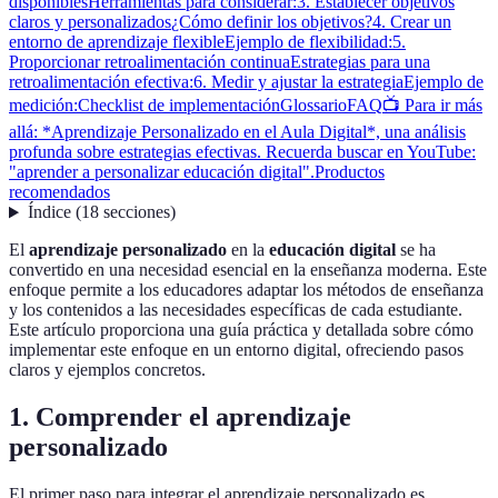
disponibles
Herramientas para considerar:
3. Establecer objetivos
claros y personalizados
¿Cómo definir los objetivos?
4. Crear un
entorno de aprendizaje flexible
Ejemplo de flexibilidad:
5.
Proporcionar retroalimentación continua
Estrategias para una
retroalimentación efectiva:
6. Medir y ajustar la estrategia
Ejemplo de
medición:
Checklist de implementación
Glossario
FAQ
📺 Para ir más
allá: *Aprendizaje Personalizado en el Aula Digital*, una análisis
profunda sobre estrategias efectivas. Recuerda buscar en YouTube:
"aprender a personalizar educación digital".
Productos
recomendados
Índice
(
18
secciones
)
El
aprendizaje personalizado
en la
educación digital
se ha
convertido en una necesidad esencial en la enseñanza moderna. Este
enfoque permite a los educadores adaptar los métodos de enseñanza
y los contenidos a las necesidades específicas de cada estudiante.
Este artículo proporciona una guía práctica y detallada sobre cómo
implementar este enfoque en un entorno digital, ofreciendo pasos
claros y ejemplos concretos.
1. Comprender el aprendizaje
personalizado
El primer paso para integrar el aprendizaje personalizado es