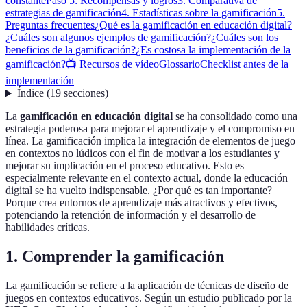
constante
Paso 5: Recompensas y logros
3. Comparativa de
estrategias de gamificación
4. Estadísticas sobre la gamificación
5.
Preguntas frecuentes
¿Qué es la gamificación en educación digital?
¿Cuáles son algunos ejemplos de gamificación?
¿Cuáles son los
beneficios de la gamificación?
¿Es costosa la implementación de la
gamificación?
📺 Recursos de vídeo
Glossario
Checklist antes de la
implementación
Índice
(
19
secciones
)
La
gamificación en educación digital
se ha consolidado como una
estrategia poderosa para mejorar el aprendizaje y el compromiso en
línea. La gamificación implica la integración de elementos de juego
en contextos no lúdicos con el fin de motivar a los estudiantes y
mejorar su implicación en el proceso educativo. Esto es
especialmente relevante en el contexto actual, donde la educación
digital se ha vuelto indispensable. ¿Por qué es tan importante?
Porque crea entornos de aprendizaje más atractivos y efectivos,
potenciando la retención de información y el desarrollo de
habilidades críticas.
1. Comprender la gamificación
La gamificación se refiere a la aplicación de técnicas de diseño de
juegos en contextos educativos. Según un estudio publicado por la