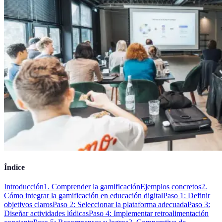
Índice
Introducción
1. Comprender la gamificación
Ejemplos concretos
2.
Cómo integrar la gamificación en educación digital
Paso 1: Definir
objetivos claros
Paso 2: Seleccionar la plataforma adecuada
Paso 3:
Diseñar actividades lúdicas
Paso 4: Implementar retroalimentación