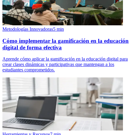
Metodologías Innovadoras
5
min
Cómo implementar la gamificación en la educación
digital de forma efectiva
Aprende cómo aplicar la gamificación en la educación digital para
crear clases dinámicas y participativas que mantengan a los
estudiantes comprometidos.
Herramientas y Recursos
7
min