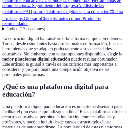
plataforma educativa
1. Usabilidad
2. Contenido
3. Herramientas de
comunicación
4. Seguimiento del progreso
Análisis de las
plataformas
FAQ sobre plataformas digitales para educación
📺 Para
ir más lejos:
Glossario
Checklist antes compra
Productos
recomendados
Índice
(
13
secciones
)
La educación digital ha transformado la forma en que aprendemos.
Todos, desde estudiantes hasta profesionales en formación, buscan
herramientas que se adapten perfectamente a sus necesidades
educativas. Sin embargo, con tantas opciones disponibles,
elegir la
mejor plataforma digital educación
puede resultar abrumador.
Este artículo te guiará a través de los criterios más importantes a
considerar y proporcionará una comparación objetiva de las
principales plataformas.
¿Qué es una plataforma digital para
educación?
Una plataforma digital para educación es un sistema diseñado para
facilitar el proceso de aprendizaje en línea. Estas plataformas ofrecen
recursos educativos, permiten la interacción entre estudiantes y
profesores, y pueden incluir desde cursos estructurados hasta
materiales de autoaprendizaje. La popularidad de estas plataformas