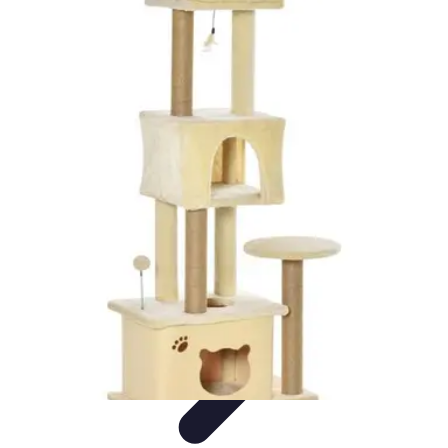
Educación Digital
Metodologías
Herramientas Digitales
Inclusión en la
educación
Aprendizaje Colaborativo
Implementación de Tecnología
Educación Digital