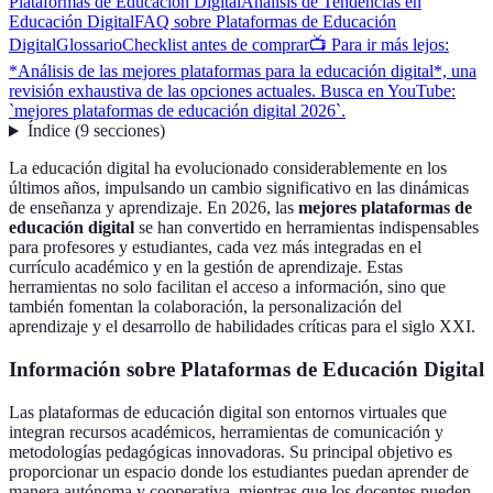
Plataformas de Educación Digital
Análisis de Tendencias en
Educación Digital
FAQ sobre Plataformas de Educación
Digital
Glossario
Checklist antes de comprar
📺 Para ir más lejos:
*Análisis de las mejores plataformas para la educación digital*, una
revisión exhaustiva de las opciones actuales. Busca en YouTube:
`mejores plataformas de educación digital 2026`.
Índice
(
9
secciones
)
La educación digital ha evolucionado considerablemente en los
últimos años, impulsando un cambio significativo en las dinámicas
de enseñanza y aprendizaje. En 2026, las
mejores plataformas de
educación digital
se han convertido en herramientas indispensables
para profesores y estudiantes, cada vez más integradas en el
currículo académico y en la gestión de aprendizaje. Estas
herramientas no solo facilitan el acceso a información, sino que
también fomentan la colaboración, la personalización del
aprendizaje y el desarrollo de habilidades críticas para el siglo XXI.
Información sobre Plataformas de Educación Digital
Las plataformas de educación digital son entornos virtuales que
integran recursos académicos, herramientas de comunicación y
metodologías pedagógicas innovadoras. Su principal objetivo es
proporcionar un espacio donde los estudiantes puedan aprender de
manera autónoma y cooperativa, mientras que los docentes pueden